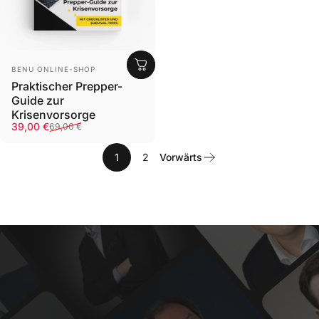
Anbieter:
BENU ONLINE-SHOP
Praktischer Prepper-
Guide zur
Krisenvorsorge
Verkaufspreis
Normaler Preis
39,00 €
69,00 €
1
2
Vorwärts