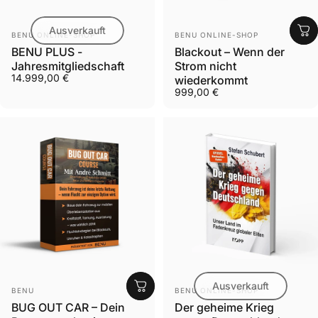
Ausverkauft
Anbieter:
Anbieter:
BENU ONLINE-SHOP
BENU ONLINE-SHOP
BENU PLUS -
Blackout – Wenn der
Jahresmitgliedschaft
Strom nicht
14.999,00 €
wiederkommt
999,00 €
Ausverkauft
Anbieter:
Anbieter:
BENU
BENU ONLINE-SHOP
BUG OUT CAR – Dein
Der geheime Krieg